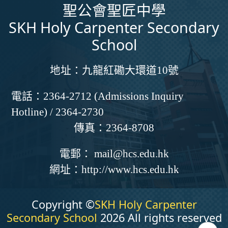
聖公會聖匠中學
SKH Holy Carpenter Secondary
School
地址：
九龍紅磡大環道10號
電話：
2364-2712 (Admissions Inquiry
Hotline) / 2364-2730
傳真：
2364-8708
電郵：
mail@hcs.edu.hk
網址：
http://www.hcs.edu.hk
Copyright ©
SKH Holy Carpenter
Secondary School
2026 All rights reserved