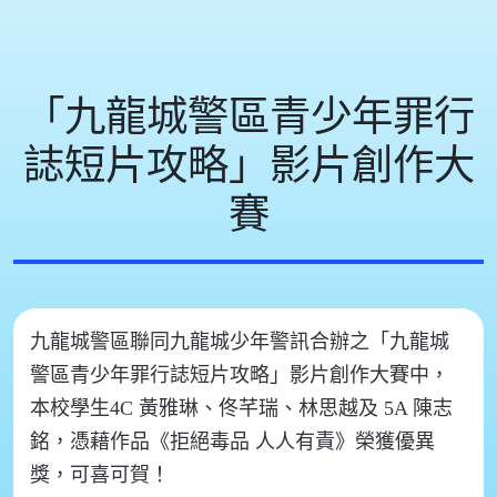
「九龍城警區青少年罪行
誌短片攻略」影片創作大
賽
九龍城警區聯同九龍城少年警訊合辦之「九龍城
警區青少年罪行誌短片攻略」影片創作大賽
中，
本校學生
4C 黃雅琳、佟芊瑞、林思越及 5A 陳志
銘
，憑藉作品《拒絕毒品 人人有責》榮獲
優異
獎
，可喜可賀！