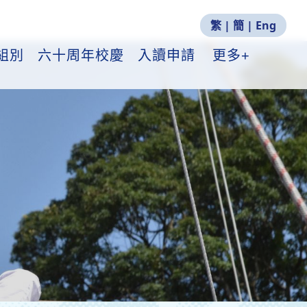
繁
|
簡
|
Eng
組別
六十周年校慶
入讀申請
更多+