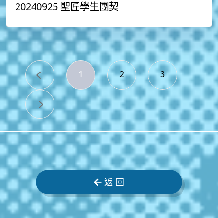
20240925 聖匠學生團契
1
2
3
返 回