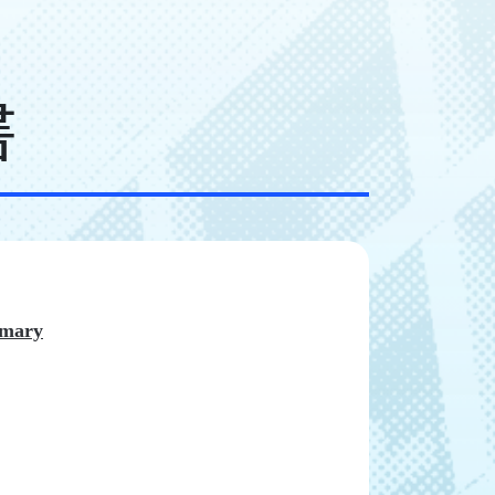
書
mmary